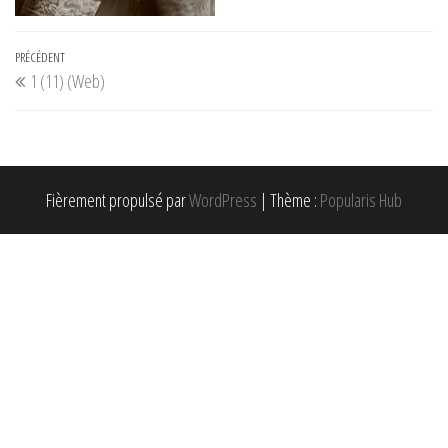
Navigation
Article
PRÉCÉDENT
1 (11) (Web)
de
précédent
l’article
Fièrement propulsé par
WordPress
|
Thème :
Popularis Hub