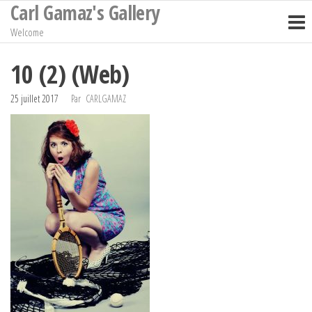
Carl Gamaz's Gallery
Passer
ce
Welcome
contenu
10 (2) (Web)
25 juillet 2017
Par
CARLGAMAZ