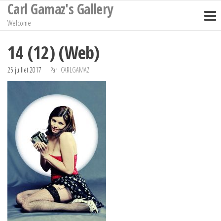
Carl Gamaz's Gallery
Passer
ce
Welcome
contenu
14 (12) (Web)
25 juillet 2017
Par
CARLGAMAZ