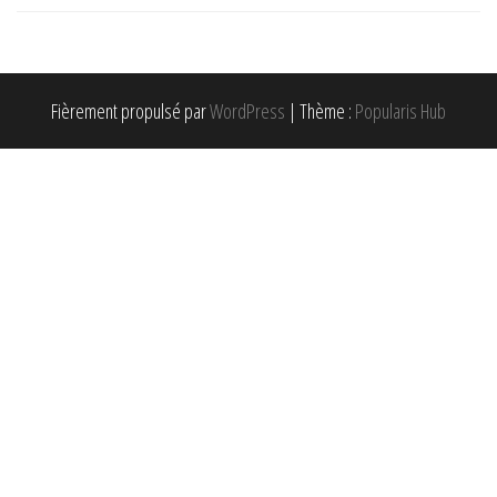
l’article
Fièrement propulsé par
WordPress
|
Thème :
Popularis Hub