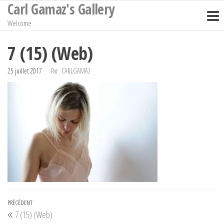
Carl Gamaz's Gallery
Passer
ce
Welcome
contenu
7 (15) (Web)
25 juillet 2017
Par
CARLGAMAZ
Navigation
Article
PRÉCÉDENT
7 (15) (Web)
de
précédent