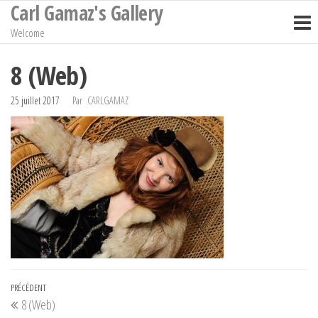
Carl Gamaz's Gallery
Passer
ce
Welcome
contenu
8 (Web)
25 juillet 2017
Par
CARLGAMAZ
Navigation
Article
PRÉCÉDENT
8 (Web)
de
précédent