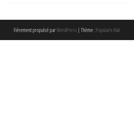
l’article
Fièrement propulsé par
WordPress
|
Thème :
Popularis Hub