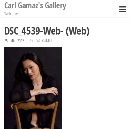
Carl Gamaz's Gallery
Passer
ce
Welcome
contenu
DSC_4539-Web- (Web)
25 juillet 2017
Par
CARLGAMAZ